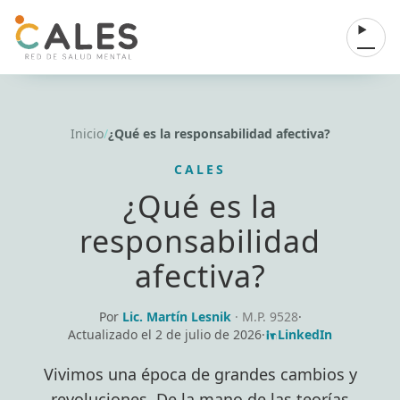
Saltar al contenido
Abrir 
Inicio
/
¿Qué es la responsabilidad afectiva?
CALES
¿Qué es la
responsabilidad
afectiva?
Por
Lic. Martín Lesnik
· M.P. 9528
·
Actualizado el
2 de julio de 2026
·
LinkedIn
Vivimos una época de grandes cambios y
revoluciones. De la mano de las teorías