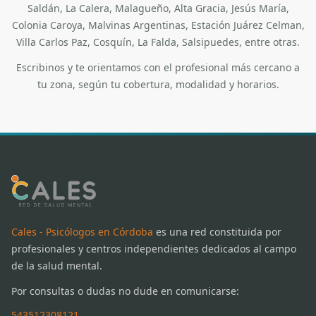
Saldán, La Calera, Malagueño, Alta Gracia, Jesús María,
Colonia Caroya, Malvinas Argentinas, Estación Juárez Celman,
Villa Carlos Paz, Cosquín, La Falda, Salsipuedes, entre otras.
Escribinos y te orientamos con el profesional más cercano a
tu zona, según tu cobertura, modalidad y horarios.
Cales - Psicólogos en Córdoba
es una red constituida por
profesionales y centros independientes dedicados al campo
de la salud mental.
Por consultas o dudas no dude en comunicarse:
543512308121