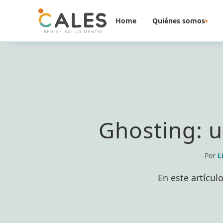
Saltar al contenido
Home
Quiénes somos
▾
Ghosting: u
Por
L
En este artícul