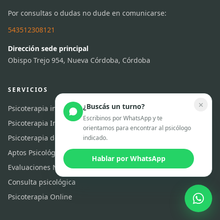
Por consultas o dudas no dude en comunicarse:
543512308121
Dirección sede principal
Obispo Trejo 954, Nueva Córdoba, Córdoba
SERVICIOS
×
¿Buscás un turno?
Psicoterapia individual
Escribinos por WhatsApp y te
Psicoterapia Infantil
orientamos para encontrar al psicólogo
Psicoterapia de pareja
indicado.
Aptos Psicológicos
Hablar por WhatsApp
Evaluaciones Neurocognitiva
Consulta psicológica
Psicoterapia Online