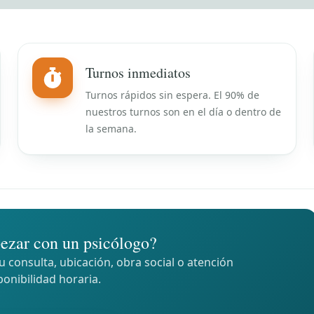
Turnos inmediatos
Turnos rápidos sin espera. El 90% de
nuestros turnos son en el día o dentro de
la semana.
ezar con un psicólogo?
 consulta, ubicación, obra social o atención
ponibilidad horaria.