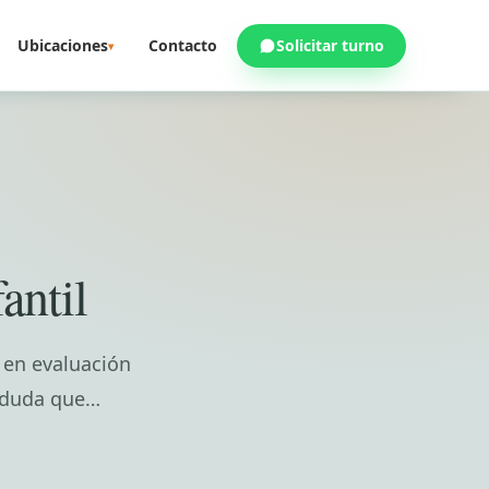
Ubicaciones
Contacto
Solicitar turno
▾
antil
 en evaluación
r duda que…