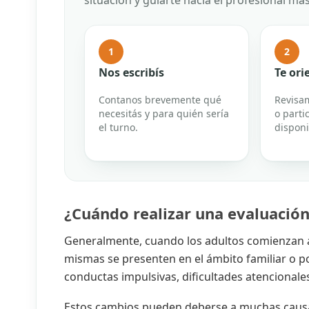
situación y guiarte hacia el profesional má
1
2
Nos escribís
Te or
Contanos brevemente qué
Revisam
necesitás y para quién sería
o parti
el turno.
disponi
¿Cuándo realizar una evaluación
Generalmente, cuando los adultos comienzan a n
mismas se presenten en el ámbito familiar o p
conductas impulsivas, dificultades atencionale
Estos cambios pueden deberse a muchas causas 