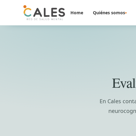
Saltar al contenido
Home
Quiénes somos
▾
Eval
En Cales cont
neurocogni