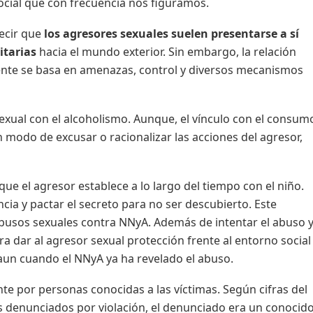
cial que con frecuencia nos figuramos.
ecir que
los agresores sexuales suelen presentarse a sí
tarias
hacia el mundo exterior. Sin embargo, la relación
nte se basa en amenazas, control y diversos mecanismos
exual con el alcoholismo. Aunque, el vínculo con el consum
 modo de excusar o racionalizar las acciones del agresor,
que el agresor establece a lo largo del tiempo con el niño.
ncia y pactar el secreto para no ser descubierto. Este
 abusos sexuales contra NNyA. Además de intentar el abuso 
a dar al agresor sexual protección frente al entorno social
n aun cuando el NNyA ya ha revelado el abuso.
te por personas conocidas a las víctimas. Según cifras del
os denunciados por violación, el denunciado era un conocid