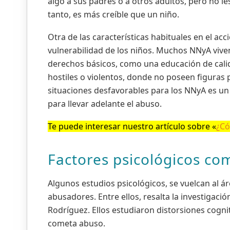
algo a sus padres o a otros adultos, pero no l
tanto, es más creíble que un niño.
Otra de las características habituales en el ac
vulnerabilidad de los niños. Muchos NNyA viv
derechos básicos, como una educación de calid
hostiles o violentos, donde no poseen figuras
situaciones desfavorables para los NNyA es un
para llevar adelante el abuso.
Te puede interesar nuestro artículo sobre «
¿Có
Factores psicológicos co
Algunos estudios psicológicos, se vuelcan al ár
abusadores. Entre ellos, resalta la investigaci
Rodríguez. Ellos estudiaron distorsiones cogni
cometa abuso.