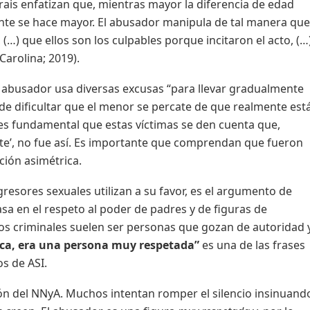
rais enfatizan que, mientras mayor la diferencia de edad
acante se hace mayor. El abusador manipula de tal manera que
…) que ellos son los culpables porque incitaron el acto, (…
Carolina; 2019).
l abusador usa diversas excusas “para llevar gradualmente
ede dificultar que el menor se percate de que realmente est
es fundamental que estas víctimas se den cuenta que,
te’, no fue así. Es importante que comprendan que fueron
ción asimétrica.
resores sexuales utilizan a su favor, es el argumento de
asa en el respeto al poder de padres y de figuras de
os criminales suelen ser personas que gozan de autoridad 
ca, era una persona muy respetada”
es una de las frases
s de ASI.
ión del NNyA. Muchos intentan romper el silencio insinuand