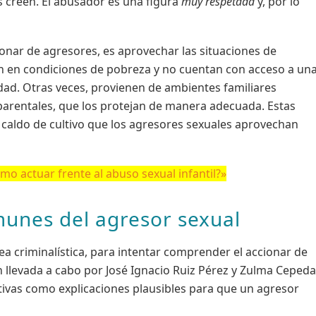
es creen. El abusador es una figura
muy respetada
y, por lo
cionar de agresores, es aprovechar las situaciones de
en en condiciones de pobreza y no cuentan con acceso a un
ad. Otras veces, provienen de ambientes familiares
 parentales, que los protejan de manera adecuada. Estas
 caldo de cultivo que los agresores sexuales aprovechan
mo actuar frente al abuso sexual infantil?»
munes del agresor sexual
ea criminalística, para intentar comprender el accionar de
ón llevada a cabo por José Ignacio Ruiz Pérez y Zulma Cepeda
tivas como explicaciones plausibles para que un agresor