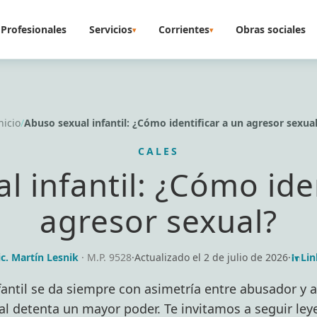
Profesionales
Servicios
Corrientes
Obras sociales
▾
▾
nicio
/
Abuso sexual infantil: ¿Cómo identificar a un agresor sexua
CALES
l infantil: ¿Cómo iden
agresor sexual?
ic. Martín Lesnik
· M.P. 9528
·
Actualizado el
2 de julio de 2026
·
Lin
fantil se da siempre con asimetría entre abusador y 
al detenta un mayor poder. Te invitamos a seguir ley