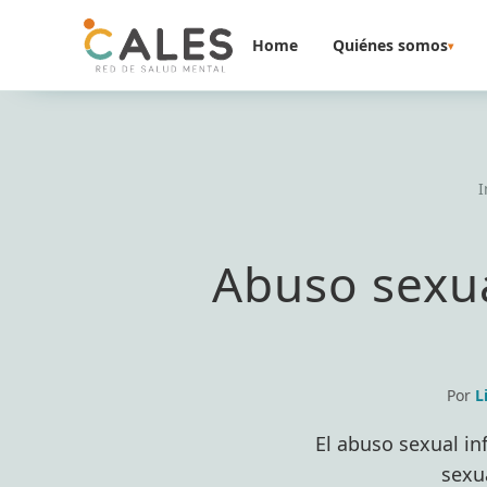
Saltar al contenido
Home
Quiénes somos
▾
I
Abuso sexua
Por
L
El abuso sexual in
sexu