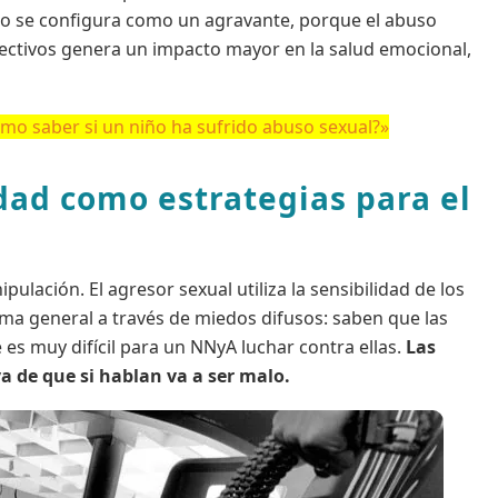
 esto se configura como un agravante, porque el abuso
fectivos genera un impacto mayor en la salud emocional,
mo saber si un niño ha sufrido abuso sexual?»
dad como estrategias para el
ulación. El agresor sexual utiliza la sensibilidad de los
lima general a través de miedos difusos: saben que las
es muy difícil para un NNyA luchar contra ellas.
Las
va de que si hablan va a ser malo.