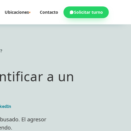
Ubicaciones
Contacto
Solicitar turno
▾
l?
tificar a un
kedIn
abusado. El agresor
endo.