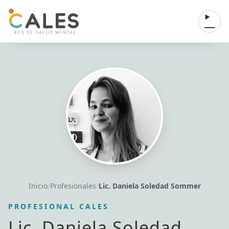
Saltar al contenido
Abrir 
Inicio
/
Profesionales
/
Lic. Daniela Soledad Sommer
PROFESIONAL CALES
Lic. Daniela Soledad