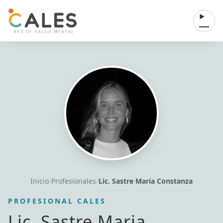
Saltar al contenido
Abrir 
Inicio
/
Profesionales
/
Lic. Sastre Maria Constanza
PROFESIONAL CALES
Lic. Sastre Maria