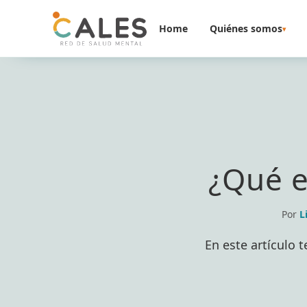
Saltar al contenido
Home
Quiénes somos
▾
¿Qué e
Por
L
En este artículo 