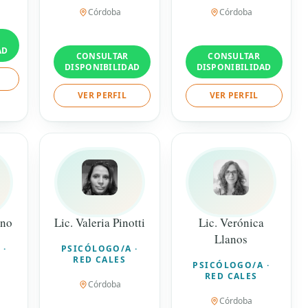
Córdoba
Córdoba
AD
CONSULTAR
CONSULTAR
DISPONIBILIDAD
DISPONIBILIDAD
VER PERFIL
VER PERFIL
ino
Lic. Valeria Pinotti
Lic. Verónica
Llanos
 ·
PSICÓLOGO/A ·
RED CALES
PSICÓLOGO/A ·
RED CALES
Córdoba
Córdoba