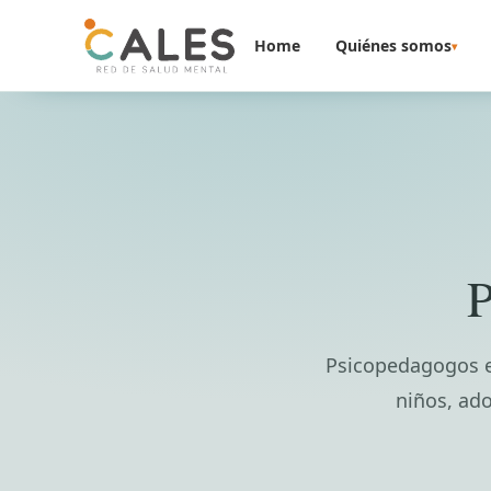
Saltar al contenido
Home
Quiénes somos
▾
P
Psicopedagogos en
niños, ado