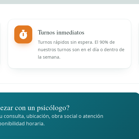
Turnos inmediatos
Turnos rápidos sin espera. El 90% de
nuestros turnos son en el día o dentro de
la semana.
ezar con un psicólogo?
 consulta, ubicación, obra social o atención
ponibilidad horaria.