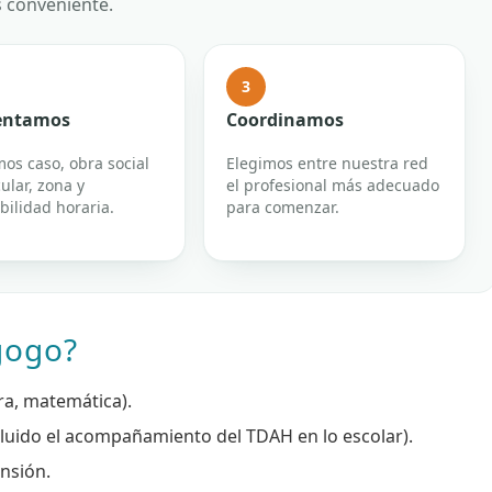
s conveniente.
3
ientamos
Coordinamos
os caso, obra social
Elegimos entre nuestra red
cular, zona y
el profesional más adecuado
bilidad horaria.
para comenzar.
gogo?
ura, matemática).
luido el acompañamiento del TDAH en lo escolar).
ensión.