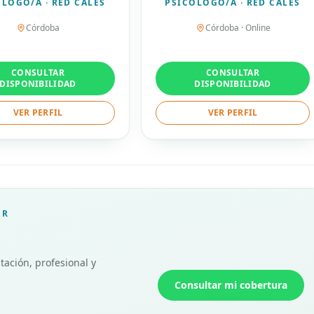
LOGO/A · RED CALES
PSICÓLOGO/A · RED CALES
Córdoba
Córdoba · Online
CONSULTAR
CONSULTAR
DISPONIBILIDAD
DISPONIBILIDAD
VER PERFIL
VER PERFIL
AR
tación, profesional y
Consultar mi cobertura