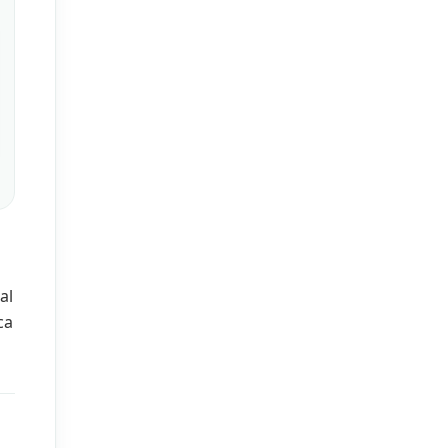
al
ca